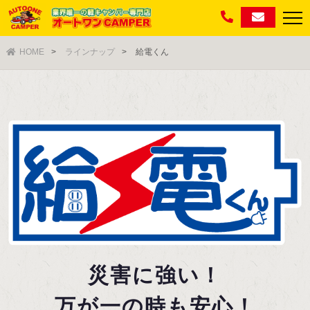
HOME
ラインナップ
給電くん
災害に強い！
万が一の時も安心！