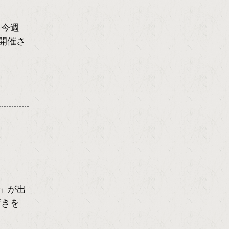
 今週
開催さ
」が出
驚きを