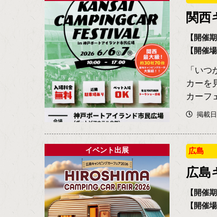
関西
【開催期間
【開催
「いつ
カーを
カーフェ
掲載日2
イベント出展
広島
広島
【開催期間
【開催