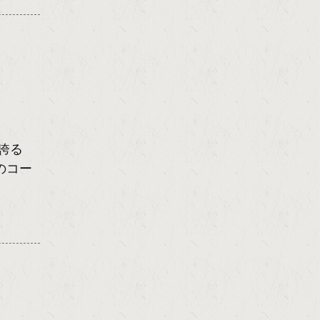
の誇る
のコー