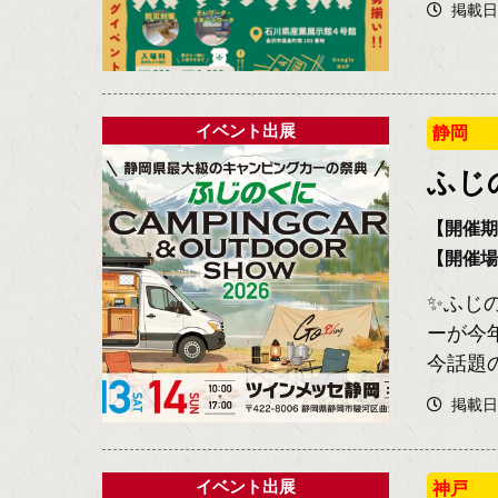
掲載日2
イベント出展
静岡
ふじ
【開催期間
【開催
✨ふじ
ーが今
今話題
掲載日2
イベント出展
神戸