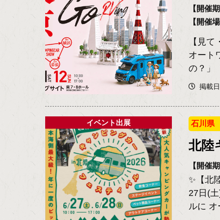
【開催期間
【開催
【見て
オート
の？」 
掲載日2
イベント出展
石川県
北陸
【開催期間
✨【北
27日(
ルに オ