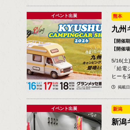
イベント出展
熊本
九州
【開催期間
【開催
5/16
「給電
ヒーを楽
掲載日2
イベント出展
新潟
新潟