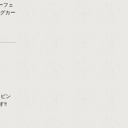
ーフェ
ングカー
ンピン
す‼️