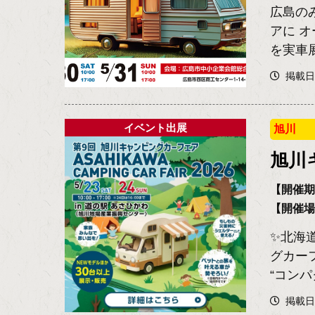
広島の
アに 
を実車展
掲載日2
イベント出展
旭川
旭川
【開催期間
【開催
✨北海
グカー
“コンパ
掲載日2