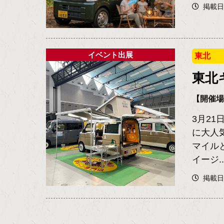
掲載日2
イベント出展
東北
東北
【開催
3月2
に大人
マイル
イージ..
掲載日2