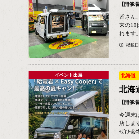
【開催
皆さん
末の1
れます
掲載日2
イベント出展
北海道
北海
【開催
今週末
店しま
ぜひ会